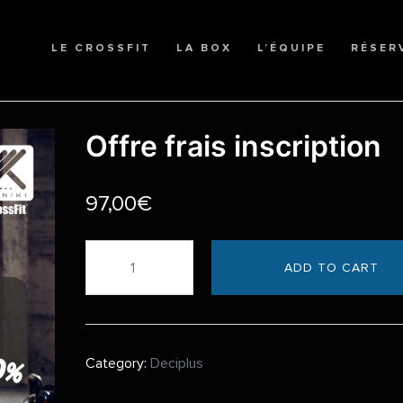
LE CROSSFIT
LA BOX
L’ÉQUIPE
RÉSER
Offre frais inscription
97,00
€
Offre
ADD TO CART
frais
inscription
quantity
Category:
Deciplus